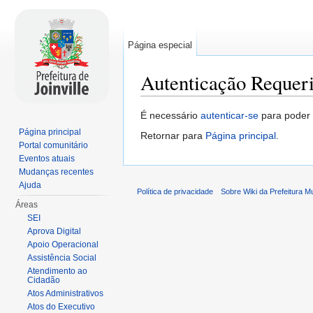
Página especial
Autenticação Requer
Ir para:
navegação
,
pesquisa
É necessário
autenticar-se
para poder v
Página principal
Retornar para
Página principal
.
Portal comunitário
Eventos atuais
Mudanças recentes
Ajuda
Política de privacidade
Sobre Wiki da Prefeitura Mun
Áreas
SEI
Aprova Digital
Apoio Operacional
Assistência Social
Atendimento ao
Cidadão
Atos Administrativos
Atos do Executivo