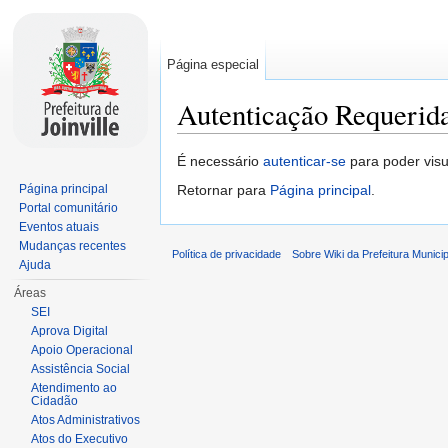
Página especial
Autenticação Requerid
Ir para:
navegação
,
pesquisa
É necessário
autenticar-se
para poder visu
Página principal
Retornar para
Página principal
.
Portal comunitário
Eventos atuais
Mudanças recentes
Política de privacidade
Sobre Wiki da Prefeitura Municipa
Ajuda
Áreas
SEI
Aprova Digital
Apoio Operacional
Assistência Social
Atendimento ao
Cidadão
Atos Administrativos
Atos do Executivo