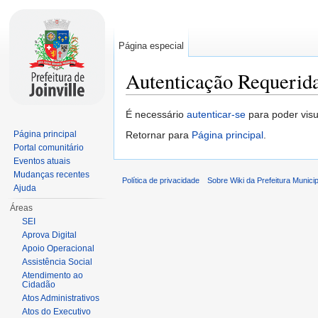
Página especial
Autenticação Requerid
Ir para:
navegação
,
pesquisa
É necessário
autenticar-se
para poder visu
Página principal
Retornar para
Página principal
.
Portal comunitário
Eventos atuais
Mudanças recentes
Política de privacidade
Sobre Wiki da Prefeitura Municipa
Ajuda
Áreas
SEI
Aprova Digital
Apoio Operacional
Assistência Social
Atendimento ao
Cidadão
Atos Administrativos
Atos do Executivo