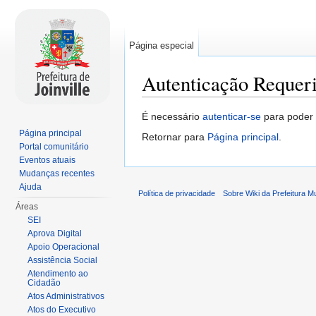
Página especial
Autenticação Requer
Ir para:
navegação
,
pesquisa
É necessário
autenticar-se
para poder v
Página principal
Retornar para
Página principal
.
Portal comunitário
Eventos atuais
Mudanças recentes
Ajuda
Política de privacidade
Sobre Wiki da Prefeitura Mun
Áreas
SEI
Aprova Digital
Apoio Operacional
Assistência Social
Atendimento ao
Cidadão
Atos Administrativos
Atos do Executivo